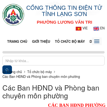
CỔNG THÔNG TIN ĐIỆN TỬ
TỈNH LẠNG SƠN
PHƯỜNG LƯƠNG VĂN TRI
VIE
EN
TRANG CHỦ
GIỚI THIỆU
TỔ CHỨC BỘ MÁY
DOANH NG
Toggle
naviga
Trang chủ
Tổ chức bộ máy
Các Ban HĐND và Phòng ban chuyên môn phường
Các Ban HĐND và Phòng ban
chuyên môn phường
CÁC BAN HĐND PHƯỜNG