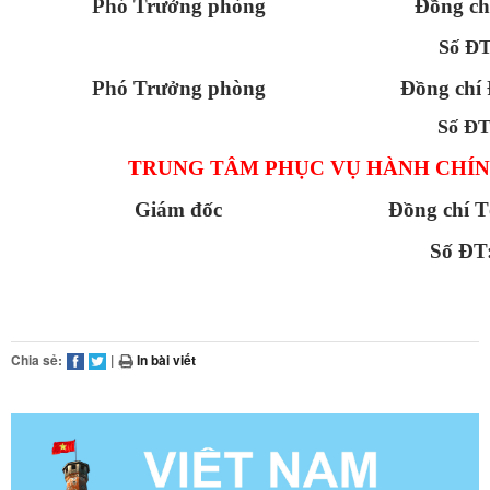
Phó Trưởng phòng
Đồng ch
Số Đ
Phó Trưởng phòng
Đồng chí
Số Đ
TRUNG TÂM PHỤC VỤ HÀNH CHÍ
Giám đốc
Đồng chí T
Số ĐT
Chia sẻ:
|
In bài viết