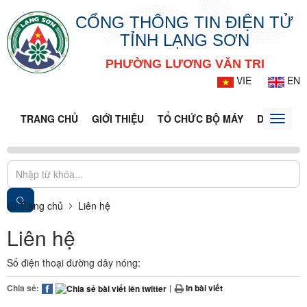
CỔNG THÔNG TIN ĐIỆN TỬ
TỈNH LẠNG SƠN
PHƯỜNG LƯƠNG VĂN TRI
VIE
EN
TRANG CHỦ
GIỚI THIỆU
TỔ CHỨC BỘ MÁY
DOANH NG
Toggle
naviga
Trang chủ
Liên hệ
Liên hệ
Số điện thoại đường dây nóng:
Chia sẻ:
|
In bài viết