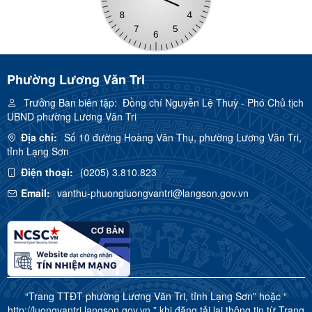
Phường Lương Văn Tri
Trưởng Ban biên tập:
Đồng chí Nguyễn Lệ Thuỳ - Phó Chủ tịch
UBND phường Lương Văn Tri
Địa chỉ:
Số 10 đường Hoàng Văn Thụ, phường Lương Văn Tri,
tỉnh Lạng Sơn
Điện thoại:
(0205) 3.810.823
Email:
vanthu-phuongluongvantri@langson.gov.vn
“Trang TTĐT phường Lương Văn Tri, tỉnh Lạng Sơn” hoặc “
http://luongvantri.langson.gov.vn ” khi đăng tải lại thông tin từ Trang