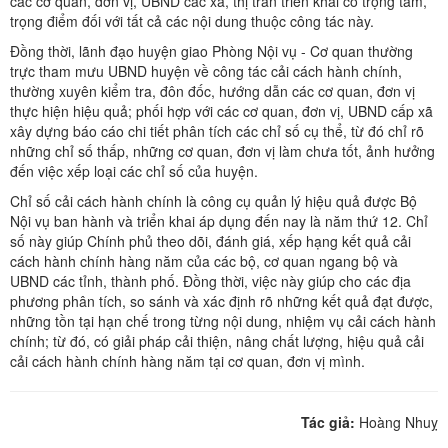
các cơ quan, đơn vị, UBND các xã, thị trấn triển khai có trọng tâm,
trọng điểm đối với tất cả các nội dung thuộc công tác này.
Đồng thời, lãnh đạo huyện giao Phòng Nội vụ - Cơ quan thường
trực tham mưu UBND huyện về công tác cải cách hành chính,
thường xuyên kiểm tra, đôn đốc, hướng dẫn các cơ quan, đơn vị
thực hiện hiệu quả; phối hợp với các cơ quan, đơn vị, UBND cấp xã
xây dựng báo cáo chi tiết phân tích các chỉ số cụ thể, từ đó chỉ rõ
những chỉ số thấp, những cơ quan, đơn vị làm chưa tốt, ảnh hưởng
đến việc xếp loại các chỉ số của huyện.
Chỉ số cải cách hành chính là công cụ quản lý hiệu quả được Bộ
Nội vụ ban hành và triển khai áp dụng đến nay là năm thứ 12. Chỉ
số này giúp Chính phủ theo dõi, đánh giá, xếp hạng kết quả cải
cách hành chính hàng năm của các bộ, cơ quan ngang bộ và
UBND các tỉnh, thành phố. Đồng thời, việc này giúp cho các địa
phương phân tích, so sánh và xác định rõ những kết quả đạt được,
những tồn tại hạn chế trong từng nội dung, nhiệm vụ cải cách hành
chính; từ đó, có giải pháp cải thiện, nâng chất lượng, hiệu quả cải
cải cách hành chính hàng năm tại cơ quan, đơn vị mình.
Tác giả:
Hoàng Nhuỵ