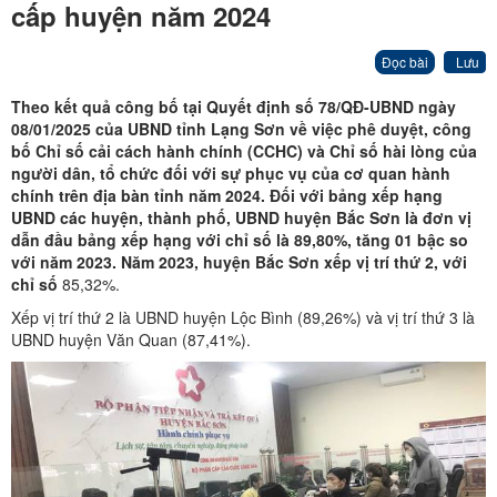
cấp huyện năm 2024
Đọc bài
Lưu
Theo kết quả công bố tại Quyết định số 78/QĐ-UBND ngày
08/01/2025 của UBND tỉnh Lạng Sơn
về việc phê duyệt, công
bố Chỉ số cải cách hành chính (CCHC) và Chỉ số hài lòng của
người dân, tổ chức đối với sự phục vụ của cơ quan hành
chính trên địa bàn tỉnh năm 202
4. Đ
ối với bảng xếp hạng
UBND các huyện, thành phố, UBND huyện Bắc Sơn là đơn vị
dẫn đầu bảng xếp hạng với chỉ số là 89,80%, tăng 01 bậc so
với năm 202
3
.
Năm 2023, huyện Bắc Sơn xếp vị trí thứ 2, với
chỉ số
85,32%.
Xếp vị trí thứ 2 là UBND huyện Lộc Bình (89,26%) và vị trí thứ 3 là
UBND huyện Văn Quan (87,41%).