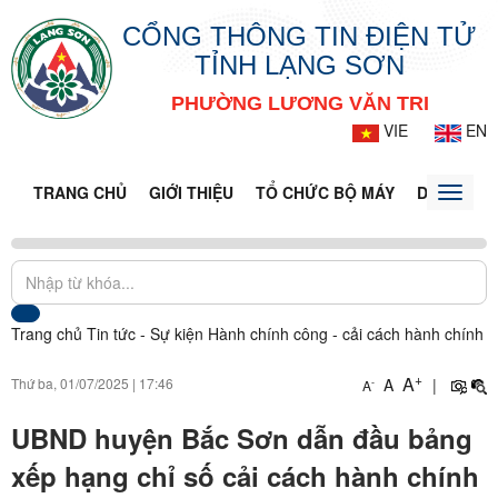
CỔNG THÔNG TIN ĐIỆN TỬ
TỈNH LẠNG SƠN
PHƯỜNG LƯƠNG VĂN TRI
VIE
EN
TRANG CHỦ
GIỚI THIỆU
TỔ CHỨC BỘ MÁY
DOANH NG
Toggle
naviga
Trang chủ
Tin tức - Sự kiện
Hành chính công - cải cách hành chính
+
A
Thứ ba, 01/07/2025
|
17:46
A
|
-
A
UBND huyện Bắc Sơn dẫn đầu bảng
xếp hạng chỉ số cải cách hành chính