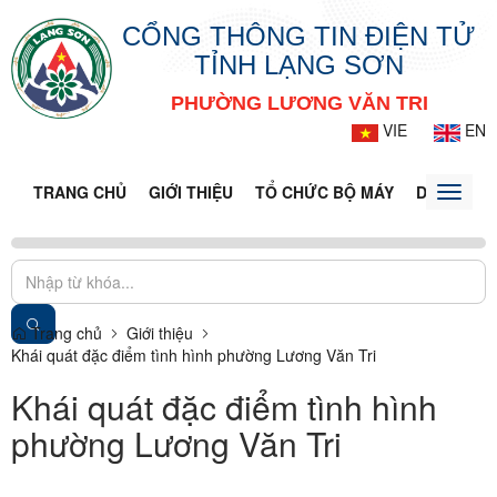
CỔNG THÔNG TIN ĐIỆN TỬ
TỈNH LẠNG SƠN
PHƯỜNG LƯƠNG VĂN TRI
VIE
EN
TRANG CHỦ
GIỚI THIỆU
TỔ CHỨC BỘ MÁY
DOANH NG
Toggle
naviga
Trang chủ
Giới thiệu
Khái quát đặc điểm tình hình phường Lương Văn Tri
Khái quát đặc điểm tình hình
phường Lương Văn Tri