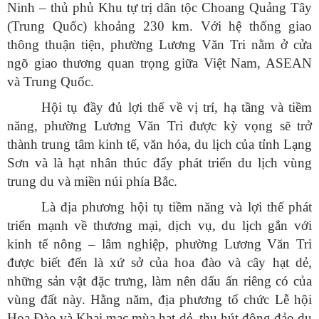
Ninh – thủ phủ Khu tự trị dân tộc Choang Quảng Tây
(Trung Quốc) khoảng 230 km. Với hệ thống giao
thông thuận tiện, phường Lương Văn Tri nằm ở cửa
ngõ giao thương quan trọng giữa Việt Nam, ASEAN
và Trung Quốc.
Hội tụ đầy đủ lợi thế về vị trí, hạ tầng và tiềm
năng, phường Lương Văn Tri được kỳ vọng sẽ trở
thành trung tâm kinh tế, văn hóa, du lịch của tỉnh Lạng
Sơn và là hạt nhân thúc đẩy phát triển du lịch vùng
trung du và miền núi phía Bắc.
Là địa phương hội tụ tiềm năng và lợi thế phát
triển mạnh về thương mại, dịch vụ, du lịch gắn với
kinh tế nông – lâm nghiệp, phường Lương Văn Tri
được biết đến là xứ sở của hoa đào và cây hạt dẻ,
những sản vật đặc trưng, làm nên dấu ấn riêng có của
vùng đất này. Hằng năm, địa phương tổ chức Lễ hội
Hoa Đào và Khai mạc mùa hạt dẻ, thu hút đông đảo du