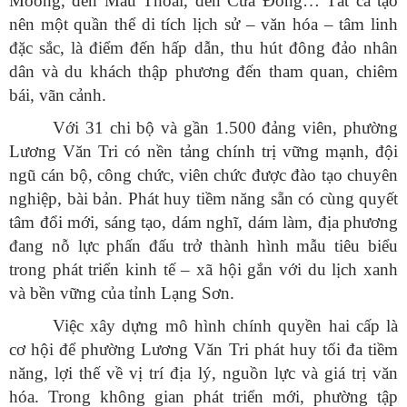
Moòng, đền Mẫu Thoải, đền Cửa Đông… Tất cả tạo
nên một quần thể di tích lịch sử – văn hóa – tâm linh
đặc sắc, là điểm đến hấp dẫn, thu hút đông đảo nhân
dân và du khách thập phương đến tham quan, chiêm
bái, vãn cảnh.
Với 31 chi bộ và gần 1.500 đảng viên, phường
Lương Văn Tri có nền tảng chính trị vững mạnh, đội
ngũ cán bộ, công chức, viên chức được đào tạo chuyên
nghiệp, bài bản. Phát huy tiềm năng sẵn có cùng quyết
tâm đổi mới, sáng tạo, dám nghĩ, dám làm, địa phương
đang nỗ lực phấn đấu trở thành hình mẫu tiêu biểu
trong phát triển kinh tế – xã hội gắn với du lịch xanh
và bền vững của tỉnh Lạng Sơn.
Việc xây dựng mô hình chính quyền hai cấp là
cơ hội để phường Lương Văn Tri phát huy tối đa tiềm
năng, lợi thế về vị trí địa lý, nguồn lực và giá trị văn
hóa. Trong không gian phát triển mới, phường tập