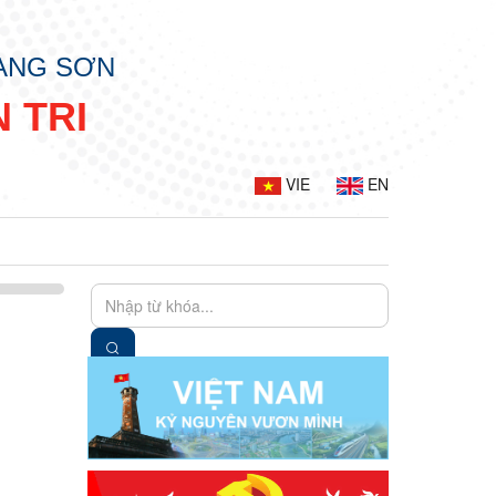
LẠNG SƠN
 TRI
VIE
EN