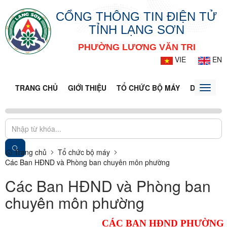
CỔNG THÔNG TIN ĐIỆN TỬ
TỈNH LẠNG SƠN
PHƯỜNG LƯƠNG VĂN TRI
VIE
EN
TRANG CHỦ
GIỚI THIỆU
TỔ CHỨC BỘ MÁY
DOANH NG
Toggle
naviga
Trang chủ
Tổ chức bộ máy
Các Ban HĐND và Phòng ban chuyên môn phường
Các Ban HĐND và Phòng ban
chuyên môn phường
CÁC BAN HĐND PHƯỜNG