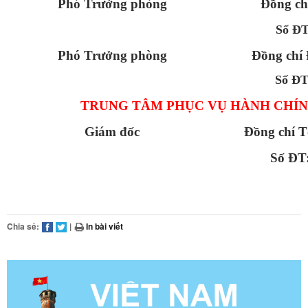
Phó Trưởng phòng
Đồng ch
Số Đ
Phó Trưởng phòng
Đồng chí
Số Đ
TRUNG TÂM PHỤC VỤ HÀNH CHÍ
Giám đốc
Đồng chí T
Số ĐT
Chia sẻ:
|
In bài viết