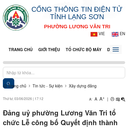
CỔNG THÔNG TIN ĐIỆN TỬ
TỈNH LẠNG SƠN
PHƯỜNG LƯƠNG VĂN TRI
VIE
EN
TRANG CHỦ
GIỚI THIỆU
TỔ CHỨC BỘ MÁY
DOANH NG
Toggle
naviga
Trang chủ
Tin tức - Sự kiện
Xây dựng đảng
+
A
Thứ tư, 03/06/2026
|
17:12
A
|
-
A
Đảng uỷ phường Lương Văn Tri tổ
chức Lễ công bố Quyết định thành