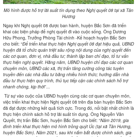
Mô hình được hỗ trợ lãi suất tín dụng theo Nghị quyết 08 tại xã Tân
Hương
Ngay khi Nghị quyết 08 được ban hành, huyện Bắc Sơn đã triển
khai các biện pháp để nghị quyết đi vào cuộc sống. Ông Dương
Hữu Phong, Trưởng Phòng Tài chính -Kế hoạch huyện Bắc Sơn
cho biết: “
Để
triển khai thực hiện Nghị quyết 08 đạt hiệu quả, UBND
huyện đã tổ chức quán triệt sâu rộng nội dung của nghị quyết đến
các cơ quan, đơn vị, nhà đầu tư; thành lập ban chỉ đạo, tổ tư vấn
thực hiện nghị quyết. Hằng năm, UBND huyện chỉ đạo các cơ quan
chuyên môn, UBND các xã, thị trấn tăng cường công tác tuyên
truyền đến các nhà đầu tư bằng nhiều hình thức; hướng dẫn nhà
đầu tư thực hiện quy trình, thủ tục tiếp cận các chính sách hỗ trợ
nhanh chóng, kịp
thời
”...
Từ sự vào cuộc của UBND huyện cùng các cơ quan chuyên môn,
việc triển khai thực hiện Nghị quyết 08 trên địa bàn huyện Bắc Sơn
đã đạt được những kết quả tích cực. Trong đó, nổi bật nhất chính là
thực hiện chính sách hỗ trợ lãi suất tín dụng. Ông Nguyễn Văn
Quyết, thị trấn Bắc Sơn, huyện Bắc Sơn cho biết: “
Năm
2019, gia
đình triển khai thực hiện mô hình trồng quýt Úc (tại xã Tân Hương,
huyện Bắc Sơn). Năm 2021, sau khi nắm bắt được chính sách, gia