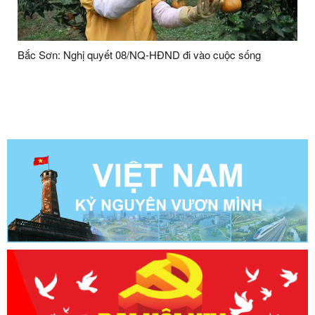
Bắc Sơn: Nghị quyết 08/NQ-HĐND đi vào cuộc sống