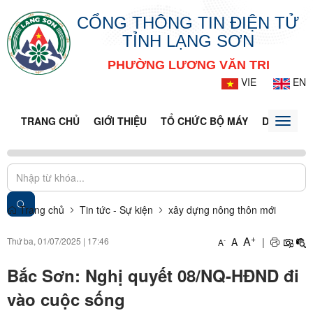
CỔNG THÔNG TIN ĐIỆN TỬ
TỈNH LẠNG SƠN
PHƯỜNG LƯƠNG VĂN TRI
VIE
EN
TRANG CHỦ
GIỚI THIỆU
TỔ CHỨC BỘ MÁY
DOANH NG
Toggle
naviga
Trang chủ
Tin tức - Sự kiện
xây dựng nông thôn mới
+
A
Thứ ba, 01/07/2025
|
17:46
A
|
-
A
Bắc Sơn: Nghị quyết 08/NQ-HĐND đi
vào cuộc sống