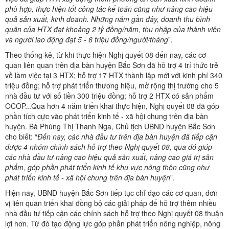
phù hợp, thực hiện tốt công tác kế toán cũng như nâng cao hiệu
quả sản xuất, kinh doanh. Những năm gần đây, doanh thu bình
quân của HTX đạt khoảng 2 tỷ đồng/năm, thu nhập của thành viên
và người lao động đạt 5 - 6 triệu đồng/người/
tháng
”.
Theo thống kê, từ khi thực hiện Nghị quyết 08 đến nay, các cơ
quan liên quan trên địa bàn huyện Bắc Sơn đã hỗ trợ 4 trí thức trẻ
về làm việc tại 3 HTX; hỗ trợ 17 HTX thành lập mới với kinh phí 340
triệu đồng; hỗ trợ phát triển thương hiệu, mở rộng thị trường cho 5
nhà đầu tư với số tiền 300 triệu đồng; hỗ trợ 2 HTX có sản phẩm
OCOP...Qua hơn 4 năm triển khai thực hiện, Nghị quyết 08 đã góp
phần tích cực vào phát triển kinh tế - xã hội chung trên địa bàn
huyện. Bà Phùng Thị Thanh Nga, Chủ tịch UBND huyện Bắc Sơn
cho biết: “
Đến
nay, các nhà đầu tư trên địa bàn huyện đã tiếp cận
được 4 nhóm chính sách hỗ trợ theo Nghị quyết 08, qua đó giúp
các nhà đầu tư nâng cao hiệu quả sản xuất, nâng cao giá trị sản
phẩm, góp phần phát triển kinh tế khu vực nông thôn cũng như
phát triển kinh tế - xã hội chung trên địa bàn
huyện
”.
Hiện nay, UBND huyện Bắc Sơn tiếp tục chỉ đạo các cơ quan, đơn
vị liên quan triển khai đồng bộ các giải pháp để hỗ trợ thêm nhiều
nhà đầu tư tiếp cận các chính sách hỗ trợ theo Nghị quyết 08 thuận
lợi hơn. Từ đó tạo động lực góp phần phát triển nông nghiệp, nông