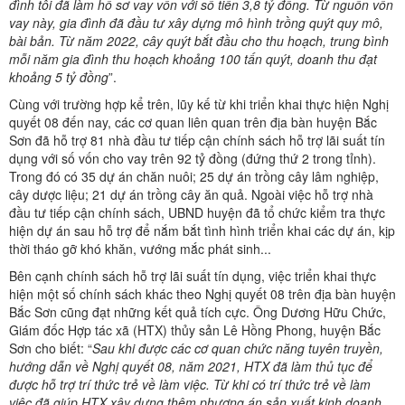
đình tôi đã làm hồ sơ vay vốn với số tiền 3,8 tỷ đồng. Từ nguồn vốn
vay này, gia đình đã đầu tư xây dựng mô hình trồng quýt quy mô,
bài bản. Từ năm 2022, cây quýt bắt đầu cho thu hoạch, trung bình
mỗi năm gia đình thu hoạch khoảng 100 tấn quýt, doanh thu đạt
khoảng 5 tỷ
đồng
”.
Cùng với trường hợp kể trên, lũy kế từ khi triển khai thực hiện Nghị
quyết 08 đến nay, các cơ quan liên quan trên địa bàn huyện Bắc
Sơn đã hỗ trợ 81 nhà đầu tư tiếp cận chính sách hỗ trợ lãi suất tín
dụng với số vốn cho vay trên 92 tỷ đồng (đứng thứ 2 trong tỉnh).
Trong đó có 35 dự án chăn nuôi; 25 dự án trồng cây lâm nghiệp,
cây dược liệu; 21 dự án trồng cây ăn quả. Ngoài việc hỗ trợ nhà
đầu tư tiếp cận chính sách, UBND huyện đã tổ chức kiểm tra thực
hiện dự án sau hỗ trợ để nắm bắt tình hình triển khai các dự án, kịp
thời tháo gỡ khó khăn, vướng mắc phát sinh...
Bên cạnh chính sách hỗ trợ lãi suất tín dụng, việc triển khai thực
hiện một số chính sách khác theo Nghị quyết 08 trên địa bàn huyện
Bắc Sơn cũng đạt những kết quả tích cực. Ông Dương Hữu Chức,
Giám đốc Hợp tác xã (HTX) thủy sản Lê Hồng Phong, huyện Bắc
Sơn cho biết: “
Sau
khi được các cơ quan chức năng tuyên truyền,
hướng dẫn về Nghị quyết 08, năm 2021, HTX đã làm thủ tục để
được hỗ trợ trí thức trẻ về làm việc. Từ khi có trí thức trẻ về làm
việc đã giúp HTX xây dựng thêm phương án sản xuất kinh doanh