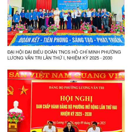
ĐẠI HỘI ĐẠI BIỂU ĐOÀN TNCS HỒ CHÍ MINH PHƯỜNG
LƯƠNG VĂN TRI LẦN THỨ I, NHIỆM KỲ 2025 - 2030