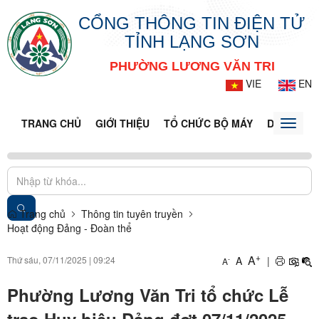
CỔNG THÔNG TIN ĐIỆN TỬ
TỈNH LẠNG SƠN
PHƯỜNG LƯƠNG VĂN TRI
VIE
EN
TRANG CHỦ
GIỚI THIỆU
TỔ CHỨC BỘ MÁY
DOANH NG
Toggle
naviga
Trang chủ
Thông tin tuyên truyền
Hoạt động Đảng - Đoàn thể
+
A
Thứ sáu, 07/11/2025
|
09:24
A
|
-
A
Phường Lương Văn Tri tổ chức Lễ