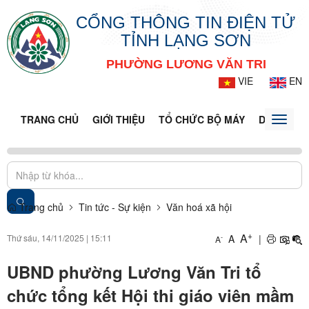
CỔNG THÔNG TIN ĐIỆN TỬ
TỈNH LẠNG SƠN
PHƯỜNG LƯƠNG VĂN TRI
VIE
EN
TRANG CHỦ
GIỚI THIỆU
TỔ CHỨC BỘ MÁY
DOANH NG
Toggle
naviga
Trang chủ
Tin tức - Sự kiện
Văn hoá xã hội
+
A
Thứ sáu, 14/11/2025
|
15:11
A
|
-
A
UBND phường Lương Văn Tri tổ
chức tổng kết Hội thi giáo viên mầm