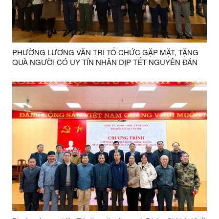
PHƯỜNG LƯƠNG VĂN TRI TỔ CHỨC GẶP MẶT, TẶNG
QUÀ NGƯỜI CÓ UY TÍN NHÂN DỊP TẾT NGUYÊN ĐÁN
XUÂN BÍNH NGỌ NĂM 2026