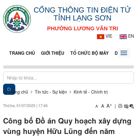
CỔNG THÔNG TIN ĐIỆN TỬ
TỈNH LẠNG SƠN
PHƯỜNG LƯƠNG VĂN TRI
VIE
EN
TRANG CHỦ
GIỚI THIỆU
TỔ CHỨC BỘ MÁY
DOANH NG
Toggle
naviga
Trang chủ
Tin tức - Sự kiện
Kinh tế - Chính trị
+
A
Thứ ba, 01/07/2025
|
17:46
A
|
-
A
Công bố Đồ án Quy hoạch xây dựng
vùng huyện Hữu Lũng đến năm