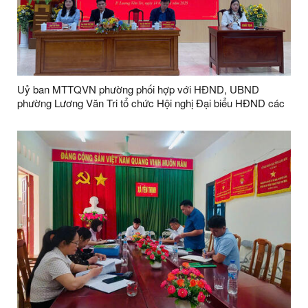
Uỷ ban MTTQVN phường phối hợp với HĐND, UBND
phường Lương Văn Tri tổ chức Hội nghị Đại biểu HĐND các
cấp, nhiệm kỳ 2021 – 2026 tiếp xúc với cử tri phường Lương
Văn Tri trước kỳ họp thường lệ cuối năm 2025.