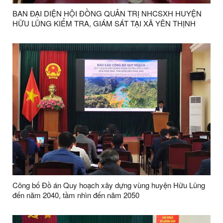
BAN ĐẠI DIỆN HỘI ĐỒNG QUẢN TRỊ NHCSXH HUYỆN
HỮU LŨNG KIỂM TRA, GIÁM SÁT TẠI XÃ YÊN THỊNH
Công bố Đồ án Quy hoạch xây dựng vùng huyện Hữu Lũng
đến năm 2040, tầm nhìn đến năm 2050