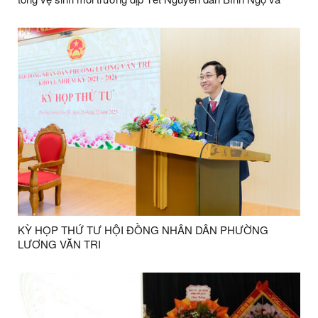
triển khai công tác bảo vệ môi trường sông Kỳ Cùng năm
2026.
KỲ HỌP THỨ TƯ HỘI ĐỒNG NHÂN DÂN PHƯỜNG
LƯƠNG VĂN TRI