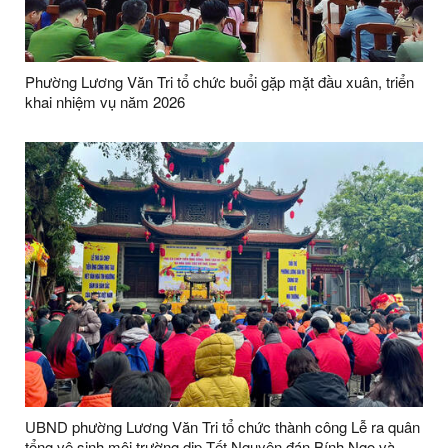
Phường Lương Văn Tri tổ chức buổi gặp mặt đầu xuân, triển
khai nhiệm vụ năm 2026
UBND phường Lương Văn Tri tổ chức thành công Lễ ra quân
tổng vệ sinh môi trường dịp Tết Nguyên đán Bính Ngọ và