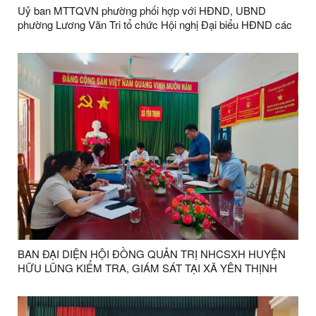
Uỷ ban MTTQVN phường phối hợp với HĐND, UBND
phường Lương Văn Tri tổ chức Hội nghị Đại biểu HĐND các
cấp, nhiệm kỳ 2021 – 2026 tiếp xúc với cử tri phường Lương
Văn Tri trước kỳ họp thường lệ cuối năm 2025.
BAN ĐẠI DIỆN HỘI ĐỒNG QUẢN TRỊ NHCSXH HUYỆN
HỮU LŨNG KIỂM TRA, GIÁM SÁT TẠI XÃ YÊN THỊNH