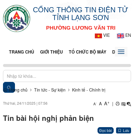
CỔNG THÔNG TIN ĐIỆN TỬ
TỈNH LẠNG SƠN
PHƯỜNG LƯƠNG VĂN TRI
VIE
EN
TRANG CHỦ
GIỚI THIỆU
TỔ CHỨC BỘ MÁY
DOANH NG
Toggle
naviga
Trang chủ
Tin tức - Sự kiện
Kinh tế - Chính trị
+
A
Thứ hai, 24/11/2025
|
07:56
A
|
-
A
Tin bài hội nghị phản biện
Đọc bài
Lưu